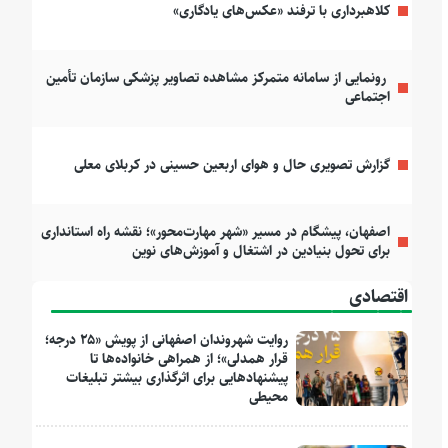
کلاهبرداری با ترفند «عکس‌های یادگاری»
رونمایی از سامانه متمرکز مشاهده تصاویر پزشکی سازمان تأمین
اجتماعی
گزارش تصویری حال و هوای اربعین حسینی در کربلای معلی
اصفهان، پیشگام در مسیر «شهر مهارت‌محور»؛ نقشه راه استانداری
برای تحول بنیادین در اشتغال و آموزش‌های نوین
اقتصادی
روایت شهروندان اصفهانی از پویش «۲۵ درجه؛
قرار همدلی»؛ از همراهی خانواده‌ها تا
پیشنهادهایی برای اثرگذاری بیشتر تبلیغات
محیطی