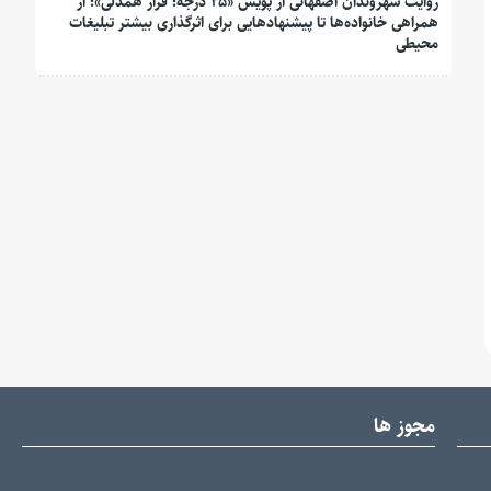
روایت شهروندان اصفهانی از پویش «۲۵ درجه؛ قرار همدلی»؛ از
همراهی خانواده‌ها تا پیشنهادهایی برای اثرگذاری بیشتر تبلیغات
محیطی
مجوز ها