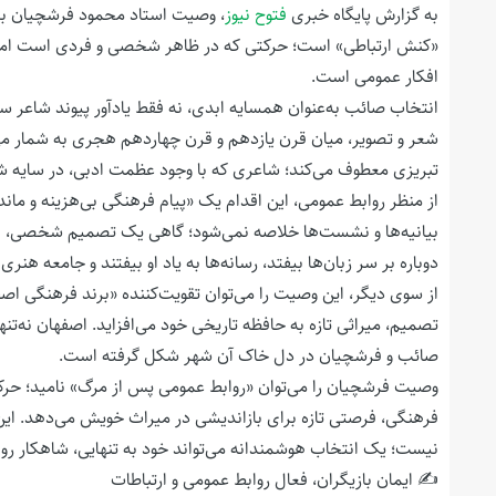
به گزارش پایگاه خبری
فتوح نیوز
، وصیت استاد محمود فرشچیان برای
«کنش ارتباطی» است؛ حرکتی که در ظاهر شخصی و فردی است اما در 
افکار عمومی است.
انتخاب صائب به‌عنوان همسایه ابدی، نه فقط یادآور پیوند شاعر س
شعر و تصویر، میان قرن یازدهم و قرن چهاردهم هجری به شمار می‌آی
تبریزی معطوف می‌کند؛ شاعری که با وجود عظمت ادبی، در سایه ش
از منظر روابط عمومی، این اقدام یک «پیام فرهنگی بی‌هزینه و مان
بیانیه‌ها و نشست‌ها خلاصه نمی‌شود؛ گاهی یک تصمیم شخصی، به 
دوباره بر سر زبان‌ها بیفتد، رسانه‌ها به یاد او بیفتند و جامعه هنر
از سوی دیگر، این وصیت را می‌توان تقویت‌کننده «برند فرهنگی اص
تصمیم، میراثی تازه به حافظه تاریخی خود می‌افزاید. اصفهان نه‌تن
صائب و فرشچیان در دل خاک آن شهر شکل گرفته است.
وصیت فرشچیان را می‌توان «روابط عمومی پس از مرگ» نامید؛ حرکت
فرهنگی، فرصتی تازه برای بازاندیشی در میراث خویش می‌دهد. این 
نیست؛ یک انتخاب هوشمندانه می‌تواند خود به تنهایی، شاهکار رو
✍️ ایمان بازیگران، فعال روابط عمومی و ارتباطات