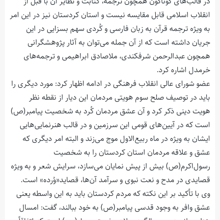
در قالب‌های گوناگون همچون ترجمه، کتابت و نظایر آن با قبل از
انقلاب اسلامی قابل مقایسه نیست و استان کردستان نیز در این امر
به ویژه ترجمه قرآن به زبان فارسی و کُردی سهم بسزایی در این
جریان داشته است که از آن جمله می‌توان به آثار پژوهشگرانی
همچون عبدالرحمن شرفکندی، ملاصادق ابراهیمی و ترجمه‌های
خرمدل اشاره کرد.
عضو شورای عالی انقلاب فرهنگی در ادامه اظهار کرد: مورد دیگری را
باید در توصیف صلح سوم هویتی مردمان این دیار از نقطه نظر
هویت دینی ذکر کرد و آن عشق مردمان کُرد به شخصیت پیامبر(ص)
است که در آیین‌های قومی این سرزمین و در قالب هنرنمایی‌هایی
ایشان به ویژه در ماه ربیع‌الاول موج می‌زند و البته امر دیگری که
عشق و علاقه مردمان استان کردستان را به شخصیت
رسول‌اکرم(ص) بیش از پیش نمایان می‌سازد، سرایش شعر و به ویژه
قصایدی در مدح و نعت نبوی و سرآمد آن‌ها، قصاید«وُرده» است.
وی با تأکید بر این نکته که مردم کردستان باید به این واسطه یعنی
عشق وافر به وجود قدسی پیامبر(ص) به خود ببالند، گفت: امسال