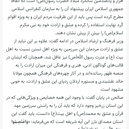
هزار و پانصدمین سالگرد میلاد حضرت رسول(ص) است که اتفاقاً
جمهوری اسلامی ایران پیشنهاد آن را به سازمان کنفرانس اسلامی
مطرح کرده است پس باید از این ظرفیت مردم ایران و به ویژه اقوام
کُرد نهایت استفاده را کرده و عشق و ارادت خود به نبی مکرم
اسلام(ص) را بیش از پیش نشان دهند.
وزیر فرهنگ و ارشاد اسلامی در ادامه گفت: علاوه بر این نباید از
عشق و ارادت مردمان این سرزمین به ویژه اهل تسنن نسبت به اهل
بیت (ع) و عترت رسول الله(ص) نیز غافل شد، همچنان که ایشان در
قالب‌های گوناگون ادبی، هنری و فرهنگی این میزان ارادت را به
منصه ظهور رسانده‌اند و در آثار چهره‌های فرهنگی همچون مولانا
خالد نقشبندی و مستوره اردلان ردپای این عشق و ارادت، به خوبی
مشهود است.
صالحی در پایان گفت: با وجود این همه خصایص و ویژگی‌هایی که در
این استان زرخیز وجود دارد که باید آن را به راستی سرزمین مهد
قرآن و عشق به محمد(ص) و اهل بیت(ع) دانست، باید گفت این
استان مصداق بارز این آیه شریفه است که می‌فرماید: «
وَاعْتَصِمُوا