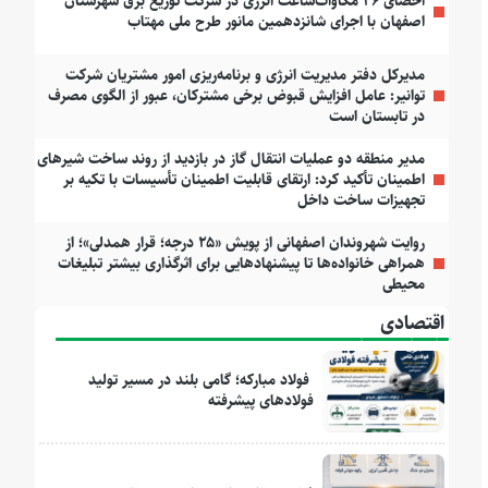
احصای ۴۶ مگاوات‌ساعت انرژی در شرکت توزیع برق شهرستان
اصفهان با اجرای شانزدهمین مانور طرح ملی مهتاب
مدیرکل دفتر مدیریت انرژی و برنامه‌ریزی امور مشتریان شرکت
توانیر: عامل افزایش قبوض برخی مشترکان، عبور از الگوی مصرف
در تابستان است
مدیر منطقه دو عملیات انتقال گاز در بازدید از روند ساخت شیرهای
اطمینان تأکید کرد: ارتقای قابلیت اطمینان تأسیسات با تکیه بر
تجهیزات ساخت داخل
روایت شهروندان اصفهانی از پویش «۲۵ درجه؛ قرار همدلی»؛ از
همراهی خانواده‌ها تا پیشنهادهایی برای اثرگذاری بیشتر تبلیغات
محیطی
اقتصادی
فولاد مبارکه؛ گامی بلند در مسیر تولید
فولادهای پیشرفته