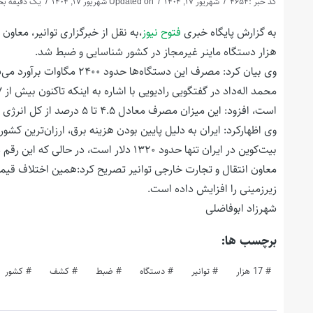
کد خبر :4654
شهریور 17, 1404
Updated on شهریور 17, 1404
یک دقیقه بخو
به گزارش پایگاه خبری
فتوح نیوز
هزار دستگاه ماینر غیرمجاز در کشور شناسایی و ضبط شد.
وی بیان کرد: مصرف این دستگاه‌ها حدود ۲۴۰۰ مگاوات برآورد می‌شود؛ معادل مصرف برق یک کلانشهر!
است، افزود: این میزان مصرف معادل ۴.۵ تا ۵ درصد از کل انرژی تولیدی کشور و حدود ۲۰ درصد از ناترازی برق را شامل می‌شود.
وی اظهارکرد: ایران به دلیل پایین بودن هزینه برق، ارزان‌ترین ک
بیت‌کوین در ایران تنها حدود ۱۳۲۰ دلار است، در حالی که این رقم در کشورهایی مانند ایتالیا بیش از ۳۰۰ هزار دلار برآورد می‌شود.
معاون انتقال و تجارت خارجی توانیر تصریح کرد:همین اختلاف قیمت،
زیرزمینی را افزایش داده است.
شهرزاد ابوفاضلی
برچسب ها:
17 هزار
توانیر
دستگاه
ضبط
کشف
کشور