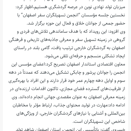
میزبان تولد نهادی نوین در عرصه گردشگری هستیم،اظهار کرد:
نخستین جلسه مؤسسان “انجمن تسهیلگران سفر اصفهان” با
حضور جمعی از جوانان خلاق و فعال این حوزه برگزار شد.
وی افزود: این رویداد که با هدف ساماندهی تلاش‌های فردی و
گروهی در زمینه تسهیل سفر و معرفی جاذبه‌های تاریخی و فرهنگی
اصفهان به گردشگران خارجی ترتیب یافت، گامی بلند در راستای
ایجاد تشکلی منسجم و حرفه‌ای تلقی می‌شود.
معاون اقتصادی استاندار اصفهان تصریح کرد:اعضای مؤسس این
انجمن را جوانان پرشور و چابکی تشکیل می‌دهند که عمدتاً در دهه
سوم و اوایل دهه چهارم عمر خود قرار دارند و این افراد با بهره‌گیری
از ظرفیت‌های گسترده فضای مجازی، تاکنون اقدامات ارزنده‌ای در
زمینه معرفی اصفهان به عنوان مقصدی جهانی انجام داده‌اند. وی
ادامه داد:مهارت در تولید محتوای جذاب، ارتباط مؤثر با مخاطبان
بین‌المللی و آشنایی با نیازهای گردشگران خارجی، از ویژگی‌های
شاخص این تسهیلگران است.
خسروی گفت: باتأسیس این انجمن، استان اصفهان شاهد تولد