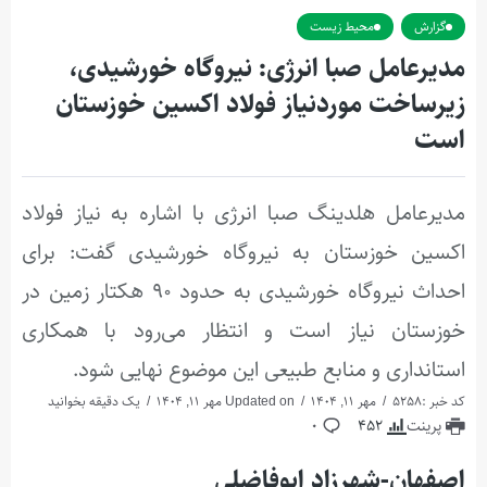
گزارش
محیط زیست
مدیرعامل صبا انرژی: نیروگاه خورشیدی،
زیرساخت موردنیاز فولاد اکسین خوزستان
است
مدیرعامل هلدینگ صبا انرژی با اشاره به نیاز فولاد
اکسین خوزستان به نیروگاه خورشیدی گفت: برای
احداث نیروگاه خورشیدی به حدود ۹۰ هکتار زمین در
خوزستان نیاز است و انتظار می‌رود با همکاری
استانداری و منابع طبیعی این موضوع نهایی شود.
کد خبر :5258
مهر 11, 1404
Updated on مهر 11, 1404
یک دقیقه بخوانید
پرینت
452
0
اصفهان-شهرزاد ابوفاضلی