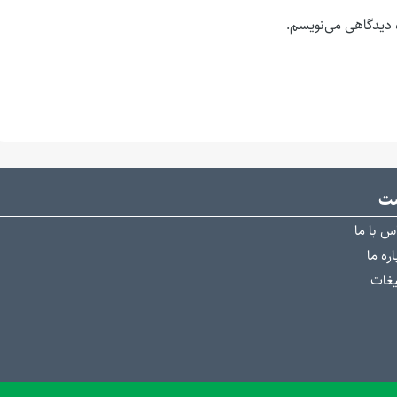
ه دیدگاهی می‌نویسم.
ست
س با ما
ره ما
یغات