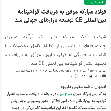
محیط زیست
فولاد مباركه موفق به دریافت گواهینامه
بین‌المللی CE توسعه بازارهای جهانی شد
شرکت فولاد مبارکه طی یک فرآیند ممیزی
چندمرحله‌ای و اطمینان از انطباق کامل محصولات با
الزامات سخت‌گیرانه کیفیت اروپا، موفق به دریافت و
تمدید اعتبار گواهینامه بین‌المللی CE شد.
کد خبر :5122
مهر 6, 1404
Updated on مهر 6, 1404
3 دقیقه بخوانید
پرینت
452
0
اصفهان-فاطمه شفیعی علویجه
به گزارش پایگاه خبری
فتوح نیوز
،
در رابطه با دریافت
و تمدید اعتبار
گواهینامه بین‌المللی
CE ، امیر افلاکی، مدیر پشتیبانی و بازاریابی
شرکت فولاد مبارکه گفت: اخذ این گواهینامه گام بزرگی در جهت