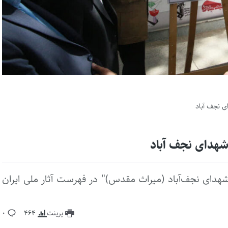
ی نجف آباد
شهدای نجف آباد
هدای نجف‌آباد (میراث مقدس)" در فهرست آثار ملی ایران
پرینت
464
0