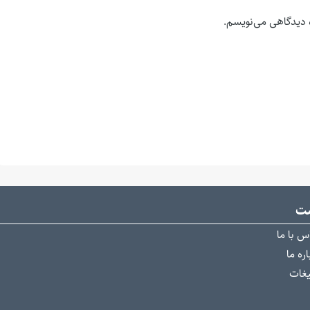
ه دیدگاهی می‌نویسم.
ست
س با ما
ره ما
یغات