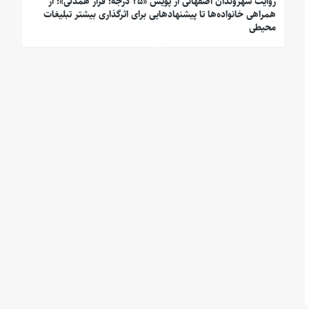
روایت شهروندان اصفهانی از پویش «۲۵ درجه؛ قرار همدلی»؛ از
همراهی خانواده‌ها تا پیشنهادهایی برای اثرگذاری بیشتر تبلیغات
محیطی