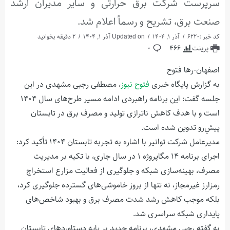
سرپرست شرکت برق حرارتی و سایر مدیران ارشد
صنعت برق، تشریح و رسماً اعلام شد.
کد خبر :6220
آذر 1, 1404
Updated on آذر 1, 1404
2 دقیقه بخوانید
پرینت
466
0
اصفهان-رها فتوح
به گزارش پایگاه خبری
فتوح نیوز
،
مصطفی رجبی مشهدی در این
جلسه گفت: این برنامه راهبردی ادامه مسیر طرح‌های سال ۱۴۰۴
است و با هدف کاهش ناترازی تولید و مصرف برق در تابستان
پیشِ‌رو تدوین شده است.
مدیرعامل شرکت توانیر با اشاره به تجربه تابستان ۱۴۰۴ تأکید کرد:
اجرای برنامه ۱۴ مگاپروژه ۱ در سال جاری، با تکیه بر مدیریت
مصرف، بهینه‌سازی شبکه و جلوگیری از فعالیت مزارع استخراج
رمزارز غیرمجاز، نه تنها از بروز خاموشی‌های گسترده جلوگیری کرد،
بلکه موجب کاهش رشد شدت مصرف برق و بهبود شاخص‌های
پایداری شبکه سراسری شد.
به گفته رجبی مشهدی، برنامه جدید بر پایه دستاوردهای تابستان