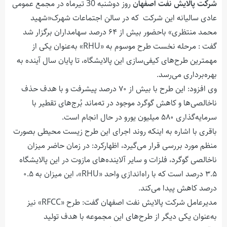
شرکت پالایش نفت اصفهان
روز دوشنبه 30 تیرماه در مجمع عمومی
عادی سالیانه این شرکت که در سالن اجتماعات شهرک«شهید
محمد منتظری» باحضور بیش از ۶۴ درصد سهامداران برگزار شد
گفت : مرحله نخست طرح موسوم به «RHU» به‌عنوان یکی از
مهمترین طرح‌های کیفی‌سازی این پالایشگاه، تا پایان سال آینده به
بهره‌برداری می‌رسد.
وی افزود: این طرح با بیش از ۷۰ درصد پیشرفت و با هدف حذف
ناخالصی‌ها و کاهش گوگرد موجود در ته‌ماند بُرج‌های تقطیر با
سرمایه‌گذاری ۵۸۰ میلیون یورو در حال انجام است.
باقری با اشاره به اینکه روند اجرای این طرح زیست‌ محیطی بصورت
منظم مورد بررسی قرار می‌گیرد، اظهارکرد: در زمان حاضر میزان
ناخالصی گوگرد، فلزات و سایر آلاینده‌های مازوت در این پالایشگاه
۳.۵ درصد است که با راه‌اندازی واحد «RHU»، این میزان به ۰.۵
درصد کاهش پیدا می‌کند.
مدیرعامل شرکت پالایش نفت اصفهان گفت: طرح «RFCC» نیز
به‌عنوان یکی دیگر از طرح‌های این مجموعه با هدف تولید