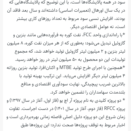
سود در همه پالایشگاه‌ها است، با این توضیح که پالایشگاه‌هایی که
در یک سال اورهال (تعمیرات اساسی) داشته‌اند و سال بعد فاقد آن
بودند، افزایش نسبی سود مربوط به تعداد روزهای کاری بیشتر
است، نه عوامل اقتصادی دیگر.
*با راه‌اندازی واحد
FCC
، نفت کوره به فرآورده‌هایی مانند بنزین و
گازوئیل تبدیل می‌شود؛ به‌طوری که از هر میزان نفت کوره، ۸ میلیون
لیتر بنزین و ۲ میلیون لیتر گازوئیل تولید خواهد شد، که مجموع
تولیدات این دو محصول به ۵۰ میلیون لیتر در روز خواهد رسید.
*همچنین با اجرای طرح تولید
MTBE
و اکتان‌افزا، تولید بنزین روزانه
۴ میلیون لیتر دیگر افزایش می‌یابد. این ترکیب بهینه تولید با
بالاترین ضریب پیچیدگی، نهایت سودآوری اقتصادی و منافع
بلندمدت سهامداران را تضمین خواهد کرد.
* دو پروژه کلیدی به نام پروژه آر اچ یو (فاز اول، آغاز در سال ۱۳۹۷) و
پروژه
RFCC
(فاز دوم، آغاز در سال ۱۴۰۱) در دست اجراست. تفاوت
زمان شروع این دو پروژه دلیل اصلی فاصله زمانی بهره‌برداری است و
اخبار مربوط به توقف پروژه‌ها صحت ندارد؛ این پروژه‌ها طبق