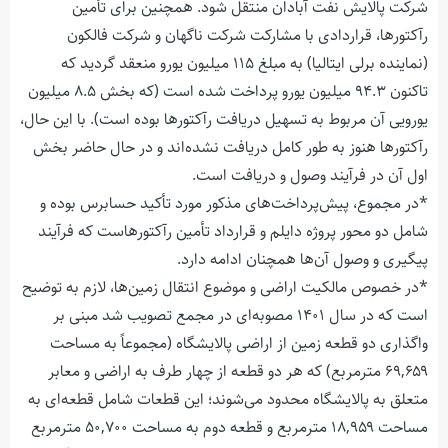
شرکت پالایش نفت آبادان منتقل شود. همچنین برای تأمین
رآکتورها، قراردادی با مشارکت شرکت ناگهان و شرکت فالکون
(نماینده برلی ایتالیا) به مبلغ ۱۱۵ میلیون یورو منعقد گردید که
تاکنون ۹۴.۳ میلیون یورو پرداخت شده است (که بخش ۸.۵ میلیون
یورویی آن مربوط به تسهیل دریافت رآکتورها بوده است). با این حال،
رآکتورها هنوز به طور کامل دریافت نشده‌اند و در حال حاضر بخش
اول آن در فرآیند وصول و دریافت است.
*در مجموع، پیش‌پرداخت‌های مذکور مورد تأکید حسابرس بوده و
شامل دو محور پروژه دایلم و قرارداد تأمین رآکتورهاست که فرآیند
پیگیری و وصول آن‌ها همچنان ادامه دارد.
*در خصوص مالکیت اراضی و موضوع انتقال زمین‌ها، لازم به توضیح
است که در سال ۱۴۰۱ مصوبه‌ای در مجمع تصویب شد مبنی بر
واگذاری دو قطعه زمین از اراضی پالایشگاه (مجموعاً به مساحت
۶۹,۶۵۹ مترمربع) که هر دو قطعه از چهار طرف به اراضی و معابر
متعلق به پالایشگاه محدود می‌شوند؛ این قطعات شامل قطعه‌ای به
مساحت ۱۸,۹۵۹ مترمربع و قطعه دوم به مساحت ۵۰,۷۰۰ مترمربع