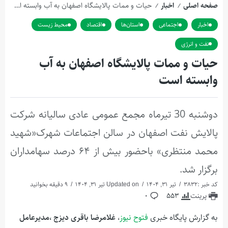
صفحه اصلی
اخبار
حیات و ممات پالایشگاه اصفهان به آب وابسته است
/
/
اخبار
اجتماعی
استان‌ها
اقتصاد
محیط زیست
نفت و انرژی
حیات و ممات پالایشگاه اصفهان به آب
وابسته است
دوشنبه 30 تیرماه مجمع عمومی عادی سالیانه شرکت
پالایش نفت اصفهان در سالن اجتماعات شهرک«شهید
محمد منتظری» باحضور بیش از ۶۴ درصد سهامداران
برگزار شد.
کد خبر :3832
تیر 31, 1404
Updated on تیر 31, 1404
9 دقیقه بخوانید
پرینت
553
0
به گزارش پایگاه خبری
فتوح نیوز
،
غلامرضا باقری دیزج ،مدیرعامل