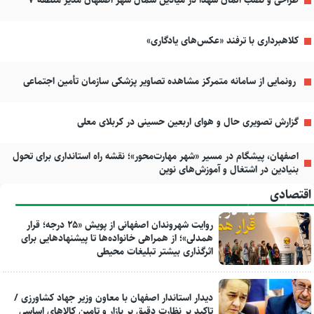
طراحی و نصب المان شهدا در میادین شمال شهر اصفهان مدیر منطقه ۷
کلاهبرداری با ترفند «عکس‌های یادگاری»
رونمایی از سامانه متمرکز مشاهده تصاویر پزشکی سازمان تأمین اجتماعی
گزارش تصویری حال و هوای اربعین حسینی در کربلای معلی
اصفهان، پیشگام در مسیر «شهر مهارت‌محور»؛ نقشه راه استانداری برای تحول
بنیادین در اشتغال و آموزش‌های نوین
اقتصادی
روایت شهروندان اصفهانی از پویش «۲۵ درجه؛ قرار
همدلی»؛ از همراهی خانواده‌ها تا پیشنهادهایی برای
اثرگذاری بیشتر تبلیغات محیطی
دیدار استاندار اصفهان با معاون وزیر جهاد کشاورزی /
تاکید بر نظارت دقیق بر بازار و تامین کالاهای اساسی