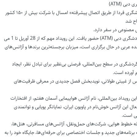
نمایشگاه بین المللیATM 2025 با شعار «سفر جهانی: توسعه گردشگری فردا از طریق اتصال پیشرفته» امسال با شرکت بیش از ۱۵۰ کشور
ش مصنوعی در سفر دارد.
ایران پس از 13 سال با قدرت در نمایشگاه بین‌المللی توریسم و گردشگری دبی (ATM) حضور یافت. این رویداد مهم که از 28 آوریل تا 1 می
یبای دبی، امارات متحده عربی در حال برگزاری است، میزبان برجسته‌ترین برندها و آژانس‌های
دادهای گردشگری در سطح بین‌المللی، فرصتی بی‌نظیر برای تبادل نظر، ایجاد
 آورده است.
 پس از غیبتی طولانی، نویدبخش فصل جدیدی در معرفی ظرفیت‌های
ن رویداد بین‌المللی، نام آژانس هواپیمایی آسمان هفتم، از افتخارات
ین آژانس خوش‌نام در پاویون ایران، نمایانگر پویایی و توانمندی
لی است.
 خطوط هوایی، شرکت‌های حمل‌ونقل، آژانس‌های مسافرتی، هتل‌ها،
 برنامه‌های جدید و جلسات اختصاصی برای حرفه‌ای‌ها، جایگاه خود را به