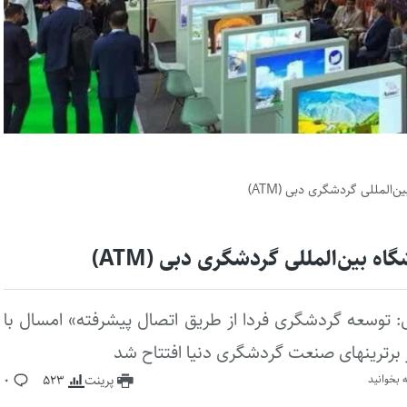
AT با شعار «سفر جهانی: توسعه گردشگری فردا از طریق اتصال پیشرفته» امسال با
پرینت
523
0