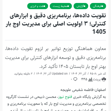
فرهنگی
گزارش
محیط زیست
نفت و انرژی
تقویت داده‌ها، برنامه‌ریزی دقیق و ابزارهای
كنترلی؛ ۳ اولویت اصلی برای مدیریت اوج بار
1405
معاون هماهنگی توزیع توانیر بر لزوم تقویت داده‌ها،
برنامه‌ریزی دقیق و توسعه ابزارهای کنترلی برای مدیریت
بهتر اوج بار تابستان ۱۴۰۵ تأکید کرد.
کد خبر :6508
آذر 22, 1404
Updated on آذر 22, 1404
2 دقیقه بخوانید
پرینت
445
0
اصفهان-فاطمه شفیعی علویجه
به گزارش پایگاه خبری
فتوح نیوز
،
محسن ذبیحی در نشست کارگروه
تخصصی برنامه‌ریزی و مدیریت اوج بار که با محوریت برنامه‌ریزی و
پیگیری اقدامات ضروری جهت عبور از اوج بار تابستان سال آینده