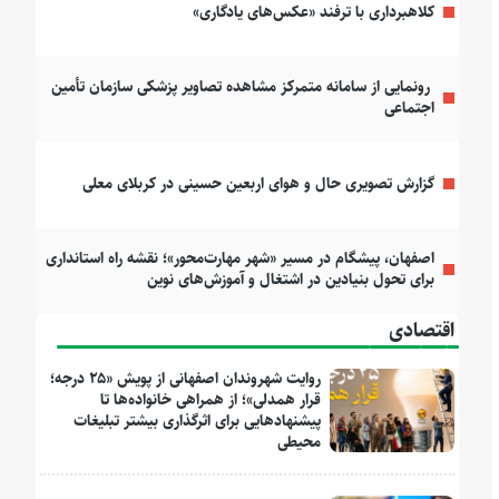
کلاهبرداری با ترفند «عکس‌های یادگاری»
رونمایی از سامانه متمرکز مشاهده تصاویر پزشکی سازمان تأمین
اجتماعی
گزارش تصویری حال و هوای اربعین حسینی در کربلای معلی
اصفهان، پیشگام در مسیر «شهر مهارت‌محور»؛ نقشه راه استانداری
برای تحول بنیادین در اشتغال و آموزش‌های نوین
اقتصادی
روایت شهروندان اصفهانی از پویش «۲۵ درجه؛
قرار همدلی»؛ از همراهی خانواده‌ها تا
پیشنهادهایی برای اثرگذاری بیشتر تبلیغات
محیطی