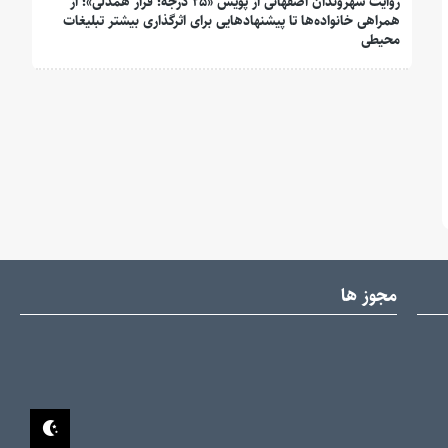
روایت شهروندان اصفهانی از پویش «۲۵ درجه؛ قرار همدلی»؛ از
همراهی خانواده‌ها تا پیشنهادهایی برای اثرگذاری بیشتر تبلیغات
محیطی
مجوز ها