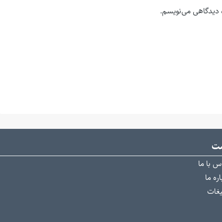
ه دیدگاهی می‌نویسم.
ست
س با ما
ره ما
یغات