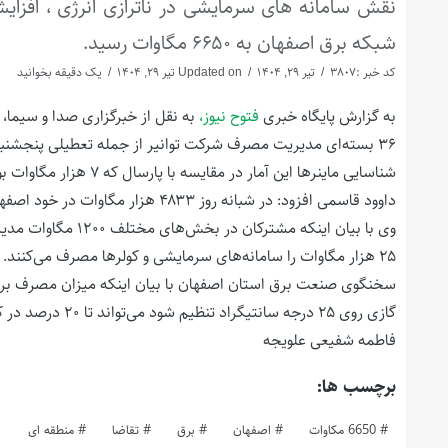
نقش سامانه های سرمایشی در ناترازی انرژی ، افزا
شبکه برق اصفهان به ۶۶۵۰ مگاوات رسید.
کد خبر :3807
تیر 29, 1404
Updated on تیر 29, 1404
یک دقیقه بخوانید
به گزارش پایگاه خبری
فتوح نیوز،
به نقل از خبرگزاری صدا و سیما،
۳۶ بسته‌ای مدیریت مصرف شرکت توانیر از جمله تعطیلی پنجشنبه
شناسایی ماینر‌ها این آمار در مقایسه با پارسال که ۷ هزار مگاوات بود کاهش ۶ و نیم درصدی را نشان می‌دهد.
داوود قاسمی افزود: در شبانه روز ۴۸۳۳ هزار مگاوات در خود اصفهان برق تولید و ۵۱۶ مگاوات دیگر از شبکه سراسری تأمین می‌شود.
۲۵ هزار مگاوات را سامانه‌های سرمایشی و کولر‌ها مصرف می‌کنند.
گازی روی ۲۵ درجه سانتیگراد تنظیم شود می‌تواند تا ۲۰ درصد در کاهش مصرف برق تاثیر گذار باشد.
فاطمه شفیعی علویجه
برچسب ها:
6650 مکاوات
اصفهان
برق
تقاضا
منطقه ای