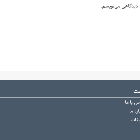
ه دیدگاهی می‌نویسم.
ست
س با ما
ره ما
یغات