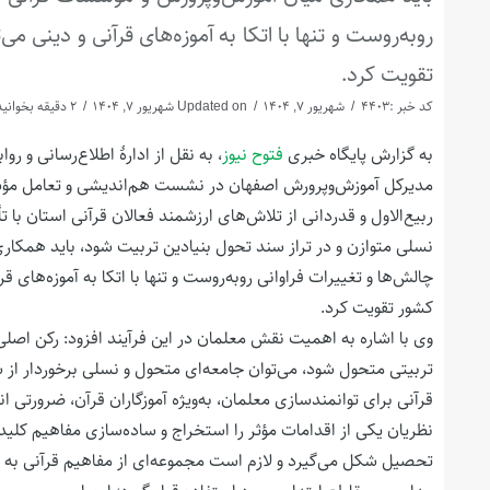
روبه‌روست و تنها با اتکا به آموزه‌های قرآنی و دینی 
تقویت کرد.
کد خبر :4403
شهریور 7, 1404
Updated on شهریور 7, 1404
2 دقیقه بخوانید
به گزارش پایگاه خبری
فتوح نیوز
، به نقل از ادارهٔ اطلاع‌رسانی و
مدیرکل آموزش‌وپرورش اصفهان در نشست هم‌اندیشی و تعامل مؤسسا
ربیع‌الاول و قدردانی از تلاش‌های ارزشمند فعالان قرآنی استان با
نسلی متوازن و در تراز سند تحول بنیادین تربیت شود، باید همکار
چالش‌ها و تغییرات فراوانی روبه‌روست و تنها با اتکا به آموزه‌های
کشور تقویت کرد.
وی با اشاره به اهمیت نقش معلمان در این فرآیند افزود: رکن اصل
تربیتی متحول شود، می‌توان جامعه‌ای متحول و نسلی برخوردار از س
قرآنی برای توانمندسازی معلمان، به‌ویژه آموزگاران قرآن، ضرورتی ان
نظریان یکی از اقدامات مؤثر را استخراج و ساده‌سازی مفاهیم کل
تحصیل شکل می‌گیرد و لازم است مجموعه‌ای از مفاهیم قرآنی به زب