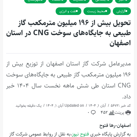
گزارش
محیط زیست
نفت و انرژی
تحویل بیش از ۱۹۶ میلیون مترمکعب گاز
طبیعی به جایگاه‌های سوخت CNG در استان
اصفهان
مدیرعامل شرکت گاز استان اصفهان از توزیع بیش از
۱۹۶ میلیون مترمکعب گاز طبیعی به جایگاه‌های سوخت
CNG استان طی شش ماهه نخست سال ۱۴۰۴ خبر
داد.
کد خبر :5672
آبان 1, 1404
Updated on آبان 1, 1404
یک دقیقه بخوانید
پرینت
452
0
اصفهان-رها فتوح
به گزارش پایگاه خبری
فتوح نیوز
،
به نقل از روابط‌ عمومی شرکت گاز