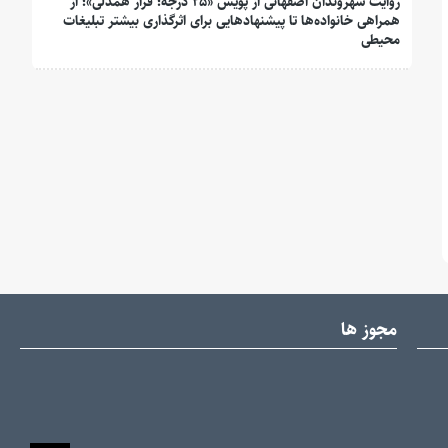
روایت شهروندان اصفهانی از پویش «۲۵ درجه؛ قرار همدلی»؛ از
همراهی خانواده‌ها تا پیشنهادهایی برای اثرگذاری بیشتر تبلیغات
محیطی
مجوز ها