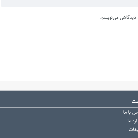
ه دیدگاهی می‌نویسم.
ست
س با ما
ره ما
یغات