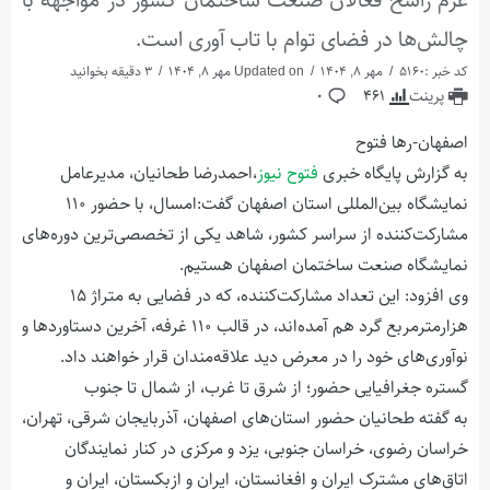
عزم راسخ فعالان صنعت ساختمان کشور در مواجهه با
چالش‌ها در فضای توام با تاب آوری است.
کد خبر :5160
مهر 8, 1404
Updated on مهر 8, 1404
3 دقیقه بخوانید
پرینت
461
0
اصفهان-رها فتوح
به گزارش پایگاه خبری
فتوح نیوز
،احمدرضا طحانیان، مدیرعامل
نمایشگاه بین‌المللی استان اصفهان گفت:امسال، با حضور ۱۱۰
مشارکت‌کننده از سراسر کشور، شاهد یکی از تخصصی‌ترین دوره‌های
نمایشگاه صنعت ساختمان اصفهان هستیم.
وی افزود: این تعداد مشارکت‌کننده، که در فضایی به متراژ ۱۵
هزارمترمربع گرد هم آمده‌اند، در قالب ۱۱۰ غرفه، آخرین دستاوردها و
نوآوری‌های خود را در معرض دید علاقه‌مندان قرار خواهند داد.
گستره جغرافیایی حضور؛ از شرق تا غرب، از شمال تا جنوب
به گفته طحانیان حضور استان‌های اصفهان، آذربایجان شرقی، تهران،
خراسان رضوی، خراسان جنوبی، یزد و مرکزی در کنار نمایندگان
اتاق‌های مشترک ایران و افغانستان، ایران و ازبکستان، ایران و