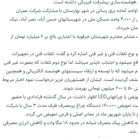
دادخواه در خصوص پروژه های مرتبط با نهضت ملی مسکن از ۱۵۰۰واحد آماده برق رسانی در شهر بهارستان با مشارکت شرکت عمران
بهارستان صحبت نمود و همچنین از آغاز عملیات برقرسانی به بیش از ۴،۰۰۰ واحد مسکن ملی در شهرستانهای حسن آباد، نصر آباد، نیک
وی در خصوص توزیع ۲۰۰ دستگاه پکیج قابل حمل خورشیدی جهت عشایر محترم شهرستان جرقویه با اعتباری بالغ بر ۶ میلیارد تومان از
وع تلفات فنی و غیر فنی اشاره کرد و گفت: تلفات فنی در تجهیزات
فع میشود و اجتناب ناپذیر میباشد اما نوع دوم تلفات که بصورت غیر فنی
ام میشود که با توسعه و ارتقاء سیستمهای هوشمند الکتریکی و همچنین
یر مجاز شناسایی و کشف گردیده است. ایشان از همشهریان عزیز درخواست نمود اخبار مربوط
دادخواه در خصوص پروژه بهینه سازی چراغهای روشنایی معابر و تعویض با چراغهایLED اظهار داشت: در سال گذشته قرادادی با حضور
استاندار اصفهان از محل منابع بازار بهینه سازی مصرف سوخت جهت تعویض ۱۶۰،۰۰۰ دستگاه چراغ پرمصرف ظرف مدت ۳ سال با شرکت
وی بیان کرد: تعویض ۱۶۰هزار دستگاه چراغ روشنایی معابر منجر به کاهش پیک مصرف شبانه در حدود ۱۸ مگا وات و کاهش انرژی مصرفی