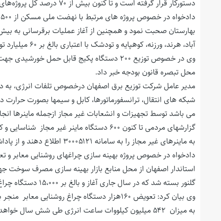
دستورکار قرار گرفته است و تا کنون بیش از ۷۰ درصد کل پروژه‌های هوشمندسازی پیشرفت فیزیکی داشته است.
آباد، هرند، ورزنه، کوهپایه و تودشک با اعتباری بالغ بر ۶۰ میلیارد تومان خبرداد.
محل تبصره قانون بودجه خبر داد.
مدیر عامل شرکت توزیع برق اصفهان درخصوص تلفات انرژی، به دو ن
شبکه های انتقال، ترانسفورماتورها، کابل و سیمها بصورت حرارت د
می باشد توسط تجهیزات و انشعابات غیر مجاز ازجمله ماینرها انج
گزارشهای مردمی تا کنون ۶۰۰ دستگاه ماینر غ
به ماینرهای غیر مجاز را به سامانه ۳۰۰۰۵۱۲۱ اطلاع دهند و از پاداش ۵۰ تا ۲۰۰ میلیون تومانی بهرمند شوند.
گلنور بسته شد که در سال جاری آغاز و بالغ بر ۱۵،۰۰۰ دستگاه چراغ تا پایان شهریور ماه در معابر اصلی و فرعی تعویض می گردد.
به میزان ۵۴۲ میلیون کیلووات ساعت انرژی طی شش سال خواهد شد.