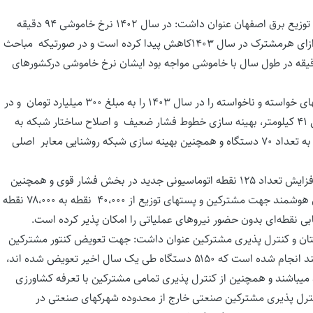
مهندس دادخواه با اشاره به یک میلیون و ۳۰۰ هزار مشترک شرکت توزیع برق اصفهان عنوان داشت: در سال ۱۴۰۲ نرخ خاموشی ۹۴ دقیقه
بوده که با اقدامات و تدابیر انجام شده این زمان به ۸۴ دقیقه به ازای هرمشترک در سال ۱۴۰۳کاهش پیدا کرده است و در صورتیکه مباحث
 به ناترازی تولید مصرف وجود نداشت هر مشترک تنها ۸۴ دقیقه در طول سال با خاموشی مواجه بود ایشان نرخ خاموشی درکشورهای
ایشان اقدامات انجام شده به منظور ۱۰ درصد کاهش نرخ خاموشیهای خواسته و ناخواسته را در سال ۱۴۰۳ را به مبلغ ۳۰۰ میلیارد تومان و در
زمینه های: بهینه سازی خطوط فشار متوسط هوایی و زمینی به طول ۴۱ کیلومتر، بهینه سازی خطوط فشار ضعیف و اصلاح ساختار شبکه به
طول ۳۰۰ کیلومتر، بهینه سازی و تقویت ترانس های هوایی و زمینی به تعداد ۷۰ دستگاه و همچنین بهینه سازی شبکه روشنایی معابر اصلی
مهندس دادخواه در راستای پایداری شبکه و تامین برق مطمئن از افزایش تعداد ۱۲۵ نقطه اتوماسیونی جدید در بخش فشار قوی و همچنین
قابلیت رویت پذیری و کنترل پذیری شبکه از طریق نصب کنتورهای هوشمند جهت مشترکین و پستهای توزیع از ۴۰،۰۰۰ نقطه به ۷۸،۰۰۰ نقطه
بی نقطه‌ای بدون حضور نیروهای عملیاتی را امکان پذیر کرده است.
ان و کنترل پذیری مشترکین عنوان داشت: جهت تعویض کنتور مشترکین
پرمصرف خانگی و تجاری تاکنون بالغ بر ۱۳۰۰۰دستگاه کنتور هوشمند انجام شده است که ۵۱۵۰ دستگاه طی یک سال اخیر تعویض شده اند،
 دارای کنتور هوشمند میباشند و همچنین از کنترل پذیری تمامی مشترکین با تعرفه کشاورزی
ی نیز کنترل پذیری مشترکین صنعتی خارج از محدوده شهرکهای صنعتی در