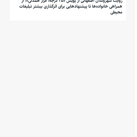
روایت شهروندان اصفهانی از پویش «۲۵ درجه؛ قرار همدلی»؛ از
همراهی خانواده‌ها تا پیشنهادهایی برای اثرگذاری بیشتر تبلیغات
محیطی