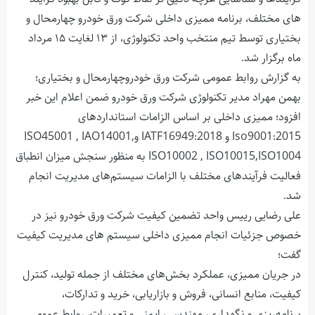
های مختلف، برنامه ممیزی داخلی شرکت ورق خودرو چهارمحال و
بختیاری توسط تیم منتخب واحد تکنولوژی، از ۱۳ لغایت ۱۵ مرداد
ماه برگزار شد.
به گزارش روابط عمومی شرکت ورق خودروچهارمحال و بختیاری؛
بهمن مهراد مدیر تکنولوژی شرکت ورق خودرو ضمن اعلام این خبر
افزود؛ ممیزی داخلی بر اساس الزامات استانداردهای
Iso9001:2015 و IATF16949:2018 وISO45001 , IAO14001,
ISO10002 , ISO10015,ISO1004 به منظور سنجش میزان انطباق
فعالیت فرآیندهای مختلف با الزامات سیستم‌های مدیریت انجام
شد.
علی رضایی رییس واحد تضمین کیفیت شرکت ورق خودرو نیز در
خصوص جزئیات انجام ممیزی داخلی سیستم های مدیریت کيفيت
گفت؛
در جریان ممیزی، عملکرد بخش‌های مختلف از جمله تولید، کنترل
کیفیت، منابع انسانی، فروش و بازاریابی، خرید و تدارکات،
برنامه‌ریزی و نگهداری، مهندسی، ایمنی و تعمیرات، روابط عمومی