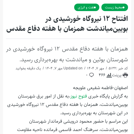
محیط زیست
نفت و انرژی
افتتاح ۱۲ نیروگاه خورشیدی در
بویین‌میاندشت همزمان با هفته دفاع مقدس
همزمان با هفته دفاع مقدس ۱۲ نیروگاه خورشیدی در
شهرستان بوئین و میاندشت به بهره‌برداری رسید.
کد خبر :5132
مهر 7, 1404
Updated on مهر 7, 1404
یک دقیقه بخوانید
پرینت
466
0
اصفهان-فاطمه شفیعی علویجه
به گزارش پایگاه خبری
فتوح نیوز
،به نقل از امور برق شهرستان
بویین‌میاندشت، همزمان با هفته دفاع مقدس ۱۲ نیروگاه خورشیدی
در این شهرستان به بهره‌برداری رسید.
این مراسم با حضور محمود درویشی فرماندار شهرستان
بویین‌میاندشت، سرهنگ احمد قاسمی فرمانده ناحیه مقاومت