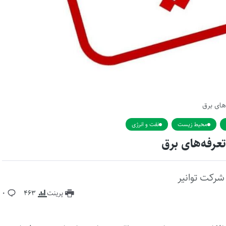
‌های برق
محیط زیست
نفت و انرژی
تعرفه‌های برق
شرکت توانیر
پرینت
463
0