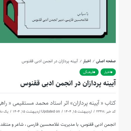
صفحه اصلی
اخبار
آیینه پردازان در انجمن ادبی ققنوس
/
/
اخبار
فرهنگی
آیینه پردازان در انجمن ادبی ققنوس
کتاب « آیینه پردازان» اثر استاد محمد مستقیمی « راهی » ۲۲ اردیبهشت ماه رونمایی م
کد خبر :2348
اردیبهشت 15, 1404
Updated on اردیبهشت 15, 1404
یک دقی
انجمن ادبی ققنوس، با مدیریت غلامحسین فارسی ، شاعر و منتقد 